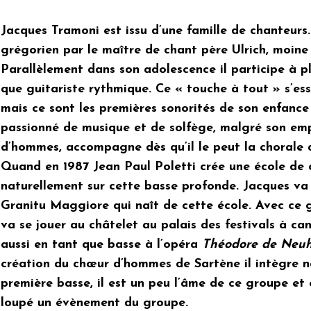
Jacques Tramoni est issu d’une famille de chanteurs. 
grégorien par le maître de chant père Ulrich, moine
Parallèlement dans son adolescence il participe à p
que guitariste rythmique. Ce « touche à tout » s’es
mais ce sont les premières sonorités de son enfance
passionné de musique et de solfège, malgré son em
d’hommes, accompagne dès qu’il le peut la chorale d
Quand en 1987 Jean Paul Poletti crée une école de c
naturellement sur cette basse profonde. Jacques va 
Granitu Maggiore qui naît de cette école. Avec ce 
va se jouer au châtelet au palais des festivals à can
aussi en tant que basse à l’opéra
Théodore de Neuh
création du chœur d’hommes de Sartène il intègre n
première basse, il est un peu l’âme de ce groupe et e
loupé un évènement du groupe.