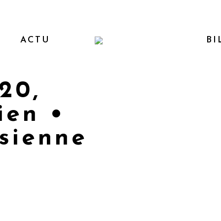
ACTU
BI
20,
ien •
isienne