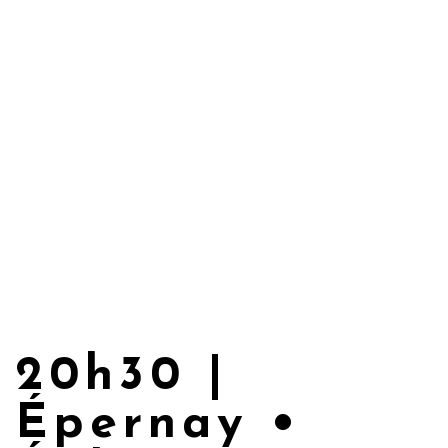
20h30 |
Épernay •