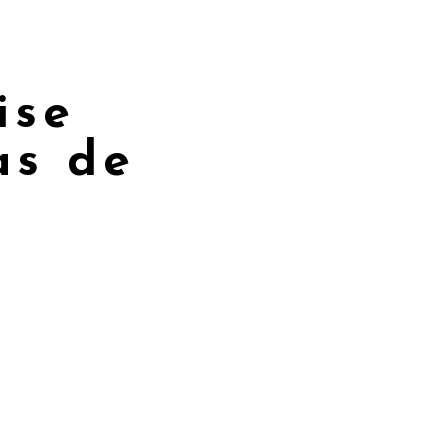
ise
as de