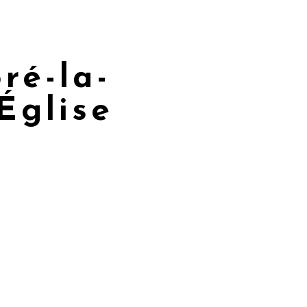
ré-la-
Église