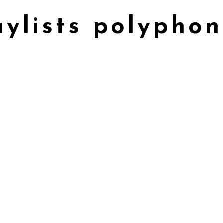
aylists polyphon
e Chœur de Sartène